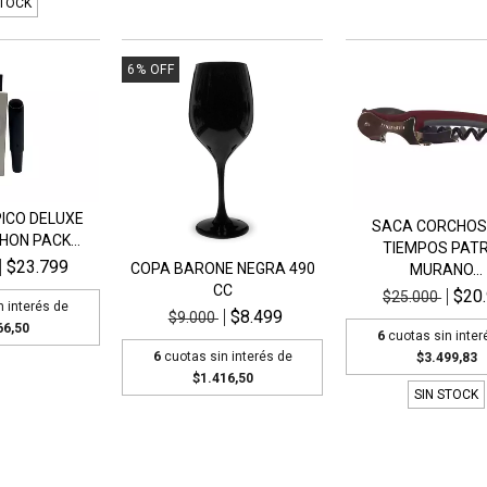
STOCK
6
%
OFF
ICO DELUXE
SACA CORCHOS 
HON PACK...
TIEMPOS PATR
$23.799
COPA BARONE NEGRA 490
MURANO...
CC
$20
$25.000
n interés de
$8.499
$9.000
66,50
6
cuotas sin inter
6
cuotas sin interés de
$3.499,83
$1.416,50
SIN STOCK