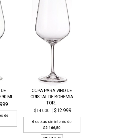
 DE
COPA PARA VINO DE
690 ML
CRISTAL DE BOHEMIA
TOR...
.999
$12.999
$14.000
és de
6
cuotas sin interés de
$2.166,50