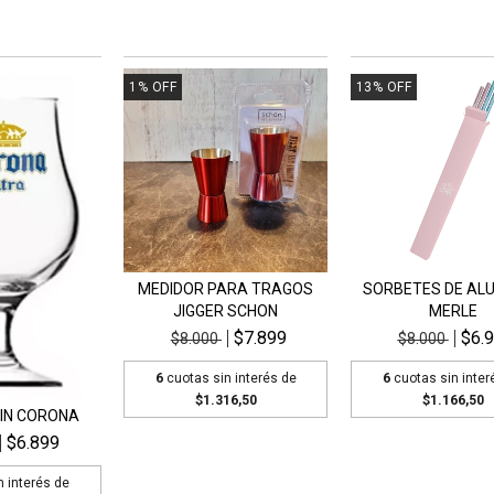
1
%
OFF
13
%
OFF
MEDIDOR PARA TRAGOS
SORBETES DE AL
JIGGER SCHON
MERLE
$7.899
$6.
$8.000
$8.000
6
cuotas sin interés de
6
cuotas sin inter
$1.316,50
$1.166,50
IN CORONA
$6.899
n interés de