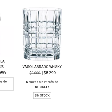
ILA
 CC
VASO LABRADO WHISKY
.999
$8.299
$9.000
és de
6
cuotas sin interés de
$1.383,17
SIN STOCK