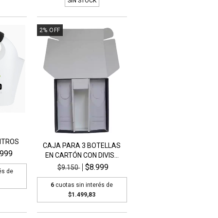
SIN STOCK
2
%
OFF
LITROS
CAJA PARA 3 BOTELLAS
.999
EN CARTÓN CON DIVIS...
$8.999
$9.150
és de
6
cuotas sin interés de
$1.499,83