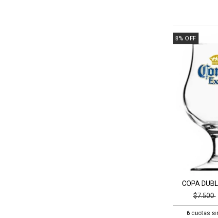
8
%
OFF
COPA DUBL
$7.500
6
cuotas si