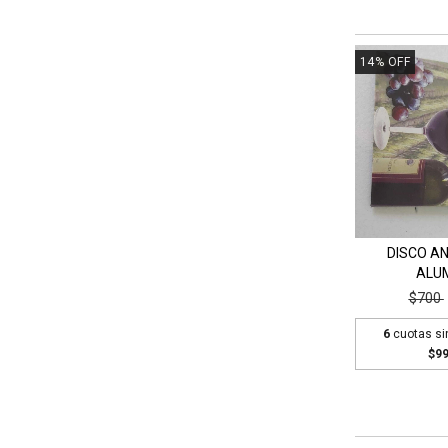
14
%
OFF
DISCO A
ALUM
$700
6
cuotas si
$99