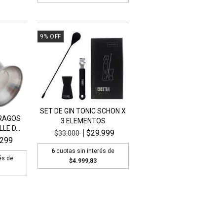
9
%
OFF
SET DE GIN TONIC SCHON X
TRAGOS
3 ELEMENTOS
LE D...
$29.999
$33.000
.299
6
cuotas sin interés de
és de
$4.999,83