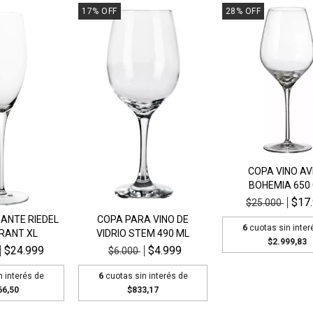
17
%
OFF
28
%
OFF
COPA VINO AV
BOHEMIA 650
$17
$25.000
ANTE RIEDEL
COPA PARA VINO DE
6
cuotas sin inter
RANT XL
VIDRIO STEM 490 ML
$2.999,83
$24.999
$4.999
$6.000
n interés de
6
cuotas sin interés de
66,50
$833,17