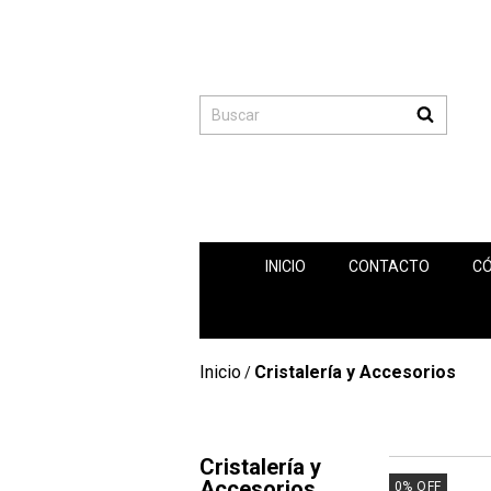
INICIO
CONTACTO
C
Inicio
Cristalería y Accesorios
/
Cristalería y
Accesorios
0
%
OFF