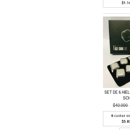
$1.1
SET DE 6 HIE
SC
$40.000
6
cuotas si
$5.8