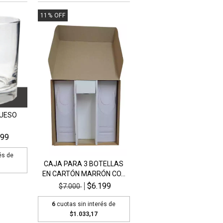
11
%
OFF
RUESO
999
és de
CAJA PARA 3 BOTELLAS
EN CARTÓN MARRÓN CO...
$6.199
$7.000
6
cuotas sin interés de
$1.033,17