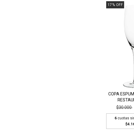
17
%
OFF
COPA ESPUM
RESTAU
$30.000
6
cuotas si
$4.1