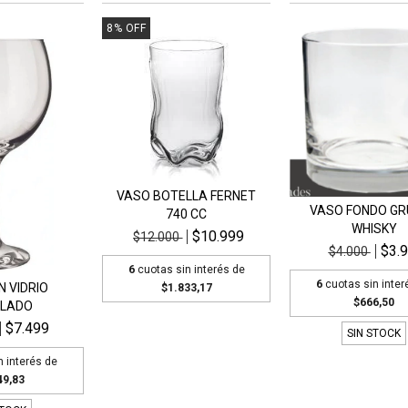
8
%
OFF
VASO BOTELLA FERNET
VASO FONDO G
740 CC
WHISKY
$10.999
$12.000
$3.
$4.000
6
cuotas sin interés de
6
cuotas sin inter
N VIDRIO
$1.833,17
$666,50
LADO
$7.499
SIN STOCK
n interés de
49,83