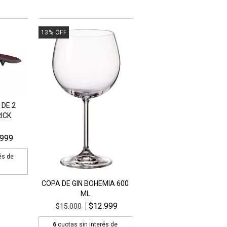
13
%
OFF
DE 2
ICK
.999
és de
COPA DE GIN BOHEMIA 600
ML
$12.999
$15.000
6
cuotas sin interés de