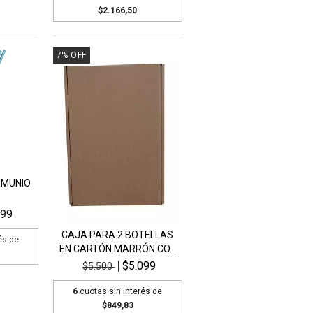
$2.166,50
7
%
OFF
UMUNIO
999
CAJA PARA 2 BOTELLAS
és de
EN CARTÓN MARRÓN CO...
$5.099
$5.500
6
cuotas sin interés de
$849,83