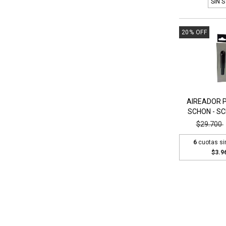
SIN 
20
%
OFF
AIREADOR P
SCHON - SC
$29.700
6
cuotas si
$3.9