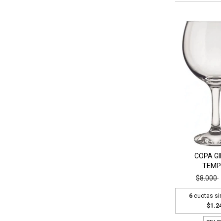
COPA GI
TEMP
$8.000
6
cuotas si
$1.2