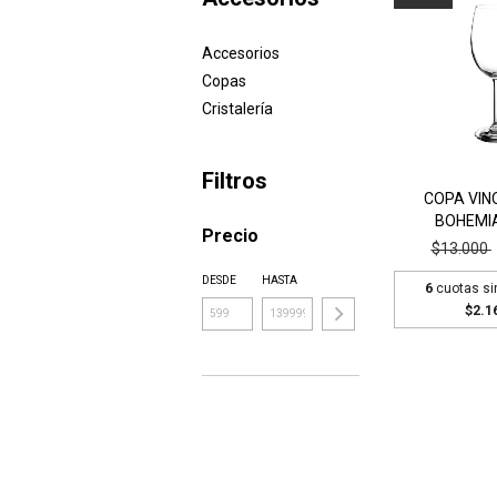
Accesorios
Copas
Cristalería
Filtros
COPA VIN
BOHEMIA
Precio
$13.000
DESDE
HASTA
6
cuotas si
$2.1