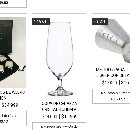
49,83
14
%
OFF
4
%
OFF
MEDIDOR PARA 
JIGGER CON DETAL
$16
$17.000
LOS DE ACERO
6
cuotas sin inter
HON
$2.716,50
COPA DE CERVEZA
$34.999
CRISTAL BOHEMIA
$11.999
n interés de
$14.000
33,17
6
cuotas sin interés de