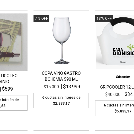
7
%
OFF
13
%
OFF
COPA VINO GASTRO
NTIGOTEO
BOHEMIA 590 ML
INIO
$13.999
$15.000
GRIPCOOLER 12 
$599
$34
$40.000
6
cuotas sin interés de
n interés de
$2.333,17
6
cuotas sin inter
,83
$5.833,17