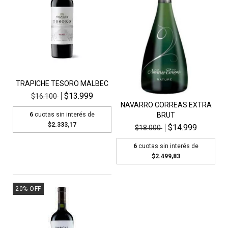
TRAPICHE TESORO MALBEC
$13.999
$16.100
NAVARRO CORREAS EXTRA
6
cuotas sin interés de
BRUT
$2.333,17
$14.999
$18.000
6
cuotas sin interés de
$2.499,83
20
%
OFF