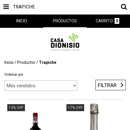
TRAPICHE
INICIO
PRODUCTOS
CARRITO
0
Inicio
/
Productor
/
Trapiche
Ordenar por
FILTRAR
13
%
OFF
17
%
OFF