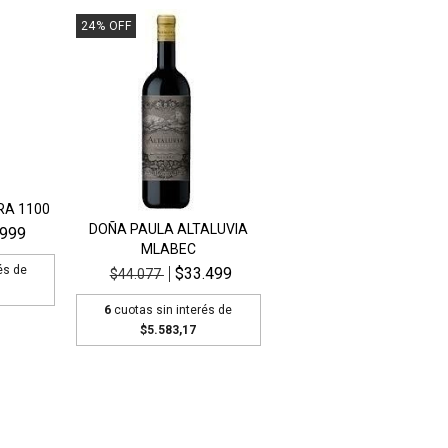
24
%
OFF
RA 1100
DOÑA PAULA ALTALUVIA
.999
MLABEC
és de
$33.499
$44.077
6
cuotas sin interés de
$5.583,17