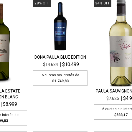
28
%
OFF
34
%
OFF
DOÑA PAULA BLUE EDITION
$10.499
$14.634
6
cuotas sin interés de
$1.749,83
LA ESTATE
PAULA SAUVIGNON
ON BLANC
$4.
$7.625
$8.999
6
cuotas sin inter
n interés de
$833,17
99,83