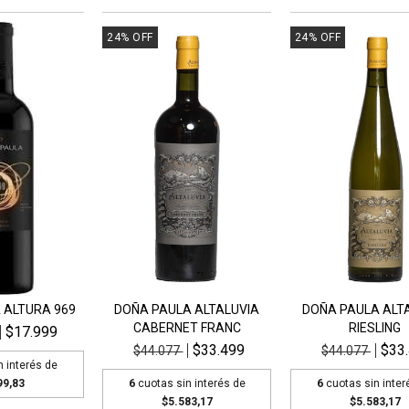
24
%
OFF
24
%
OFF
 ALTURA 969
DOÑA PAULA ALTALUVIA
DOÑA PAULA ALT
CABERNET FRANC
RIESLING
$17.999
$33.499
$33
$44.077
$44.077
n interés de
99,83
6
cuotas sin interés de
6
cuotas sin inter
$5.583,17
$5.583,17