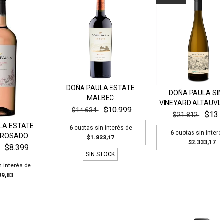
DOÑA PAULA ESTATE
DOÑA PAULA SI
MALBEC
VINEYARD ALTAUVIA
$10.999
$14.634
$13
$21.812
LA ESTATE
6
cuotas sin interés de
6
cuotas sin inter
 ROSADO
$1.833,17
$2.333,17
$8.399
SIN STOCK
n interés de
99,83