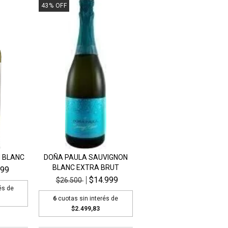
43
%
OFF
 BLANC
DOÑA PAULA SAUVIGNON
BLANC EXTRA BRUT
999
$14.999
$26.500
és de
6
cuotas sin interés de
$2.499,83