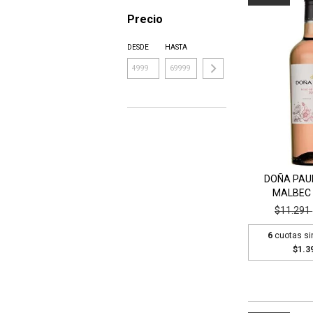
Precio
DESDE
HASTA
DOÑA PAU
MALBEC
$11.291
6
cuotas si
$1.3