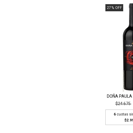
27
%
OFF
DOÑA PAULA 
$24.675
6
cuotas si
$2.9