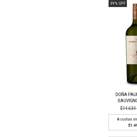
39
%
OFF
DOÑA PAU
SAUVIGN
$14.634
6
cuotas si
$1.4