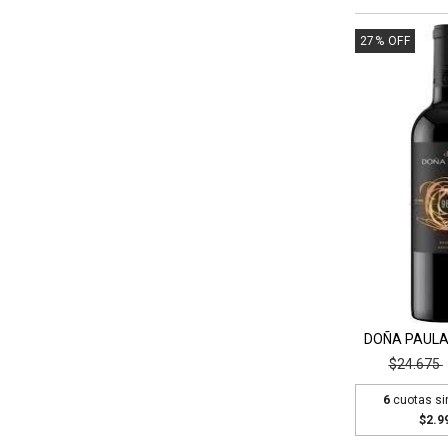
27
%
OFF
DOÑA PAULA
$24.675
6
cuotas si
$2.9