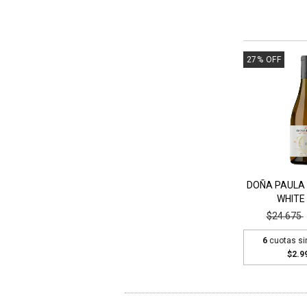
27
%
OFF
DOÑA PAULA 
WHITE
$24.675
6
cuotas si
$2.9