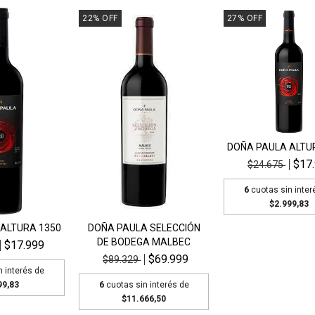
22
%
OFF
27
%
OFF
DOÑA PAULA ALTU
$17
$24.675
6
cuotas sin inter
$2.999,83
ALTURA 1350
DOÑA PAULA SELECCIÓN
DE BODEGA MALBEC
$17.999
$69.999
$89.329
n interés de
99,83
6
cuotas sin interés de
$11.666,50