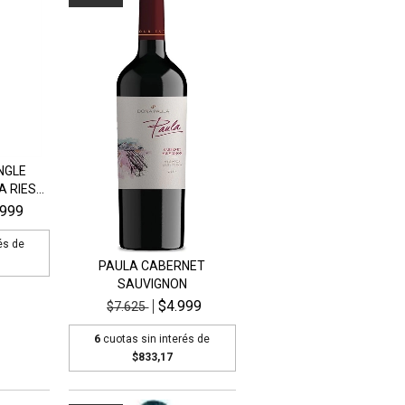
NGLE
 RIES...
.999
és de
PAULA CABERNET
SAUVIGNON
$4.999
$7.625
6
cuotas sin interés de
$833,17