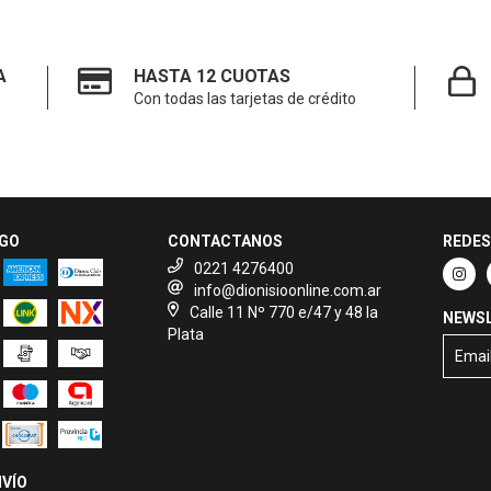
A
HASTA 12 CUOTAS
Con todas las tarjetas de crédito
AGO
CONTACTANOS
REDES
0221 4276400
info@dionisioonline.com.ar
Calle 11 Nº 770 e/47 y 48 la
NEWS
Plata
VÍO