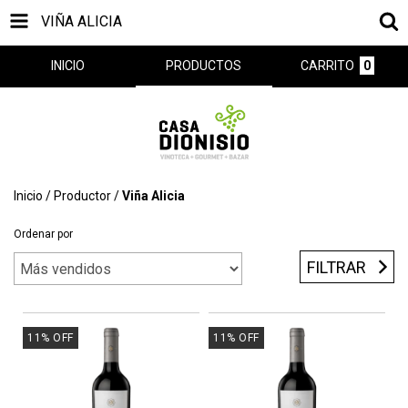
VIÑA ALICIA
INICIO
PRODUCTOS
CARRITO
0
Inicio
/
Productor
/
Viña Alicia
Ordenar por
FILTRAR
11
%
OFF
11
%
OFF