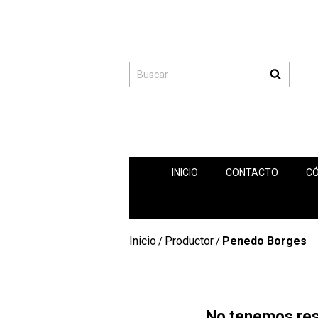
INICIO
CONTACTO
C
Inicio
Productor
Penedo Borges
/
/
No tenemos resu