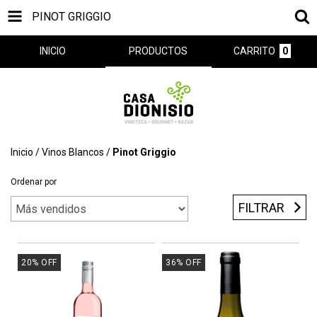
PINOT GRIGGIO
INICIO
PRODUCTOS
CARRITO
0
Inicio
/
Vinos Blancos
/
Pinot Griggio
Ordenar por
FILTRAR
20
%
OFF
36
%
OFF