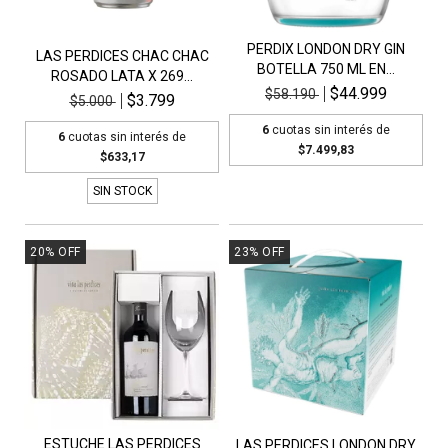
PERDIX LONDON DRY GIN
LAS PERDICES CHAC CHAC
BOTELLA 750 ML EN...
ROSADO LATA X 269...
$44.999
$58.190
$3.799
$5.000
6
cuotas sin interés de
6
cuotas sin interés de
$7.499,83
$633,17
SIN STOCK
20
%
OFF
23
%
OFF
ESTUCHE LAS PERDICES
LAS PERDICES LONDON DRY