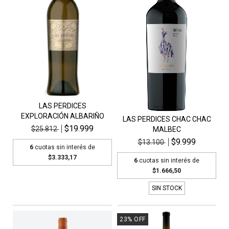
LAS PERDICES
EXPLORACIÓN ALBARIÑO
LAS PERDICES CHAC CHAC
$19.999
$25.812
MALBEC
$9.999
$13.100
6
cuotas sin interés de
$3.333,17
6
cuotas sin interés de
$1.666,50
SIN STOCK
23
%
OFF