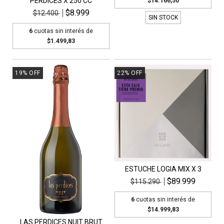
PERDICES X 250 CC
$14.166,50
$8.999
$12.400
SIN STOCK
6
cuotas sin interés de
$1.499,83
19
%
OFF
22
%
OFF
ESTUCHE LOGIA MIX X 3
$89.999
$115.290
6
cuotas sin interés de
$14.999,83
LAS PERDICES NUIT BRUT