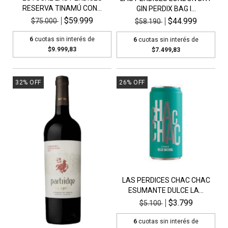
RESERVA TINAMÚ CON...
GIN PERDIX BAG I...
$59.999
$44.999
$75.000
$58.190
6
cuotas sin interés de
6
cuotas sin interés de
$9.999,83
$7.499,83
32
%
OFF
26
%
OFF
LAS PERDICES CHAC CHAC
ESUMANTE DULCE LA...
$3.799
$5.100
6
cuotas sin interés de