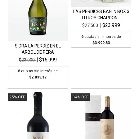
LAS PERDICES BAG IN BOX 3
LITROS CHARDON...
$23.999
$27.500
6
cuotas sin interés de
$3.999,83
SIDRA LA PERDIZ EN EL
ARBOL DE PERA
$16.999
$23.900
6
cuotas sin interés de
$2.833,17
25
%
OFF
34
%
OFF