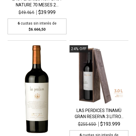
NATURE 70 MESES 2...
$39.999
$49.464
6
cuotas sin interés de
$6.666,50
24
%
OFF
LAS PERDICES TINAMÙ
GRAN RESERVA 3 LITRO...
$193.999
$255.650
6
cuotas sin interés de