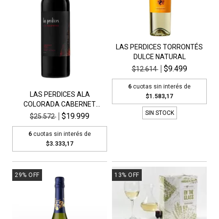
LAS PERDICES TORRONTÉS
DULCE NATURAL
$9.499
$12.614
6
cuotas sin interés de
LAS PERDICES ALA
$1.583,17
COLORADA CABERNET
SIN STOCK
FRANC
$19.999
$25.572
6
cuotas sin interés de
$3.333,17
29
%
OFF
13
%
OFF