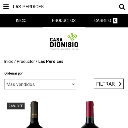
LAS PERDICES
INICIO
PRODUCTOS
CARRITO
0
Inicio
/
Productor
/
Las Perdices
Ordenar por
FILTRAR
26
%
OFF